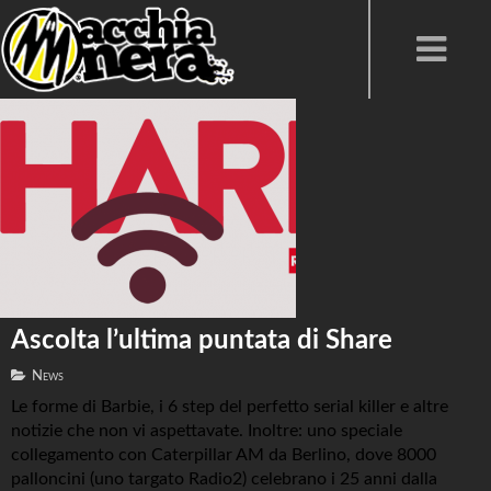
Ascolta l’ultima puntata di Share
News
Le forme di Barbie, i 6 step del perfetto serial killer e altre
notizie che non vi aspettavate. Inoltre: uno speciale
collegamento con Caterpillar AM da Berlino, dove 8000
palloncini (uno targato Radio2) celebrano i 25 anni dalla