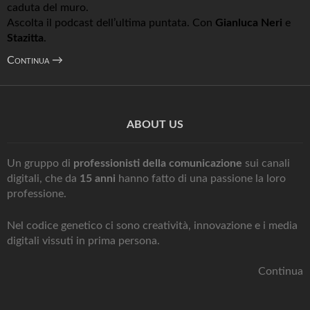
caduta del muro.
Ascolta il podcast dell’ultima puntata. Con
Gianluca Neri
e
Stazitta
.
Continua
→
ABOUT US
Un gruppo di
professionisti della comunicazione
sui canali
digitali, che da
15 anni
hanno fatto di una passione la loro
professione.
Nel codice genetico ci sono creatività, innovazione e i media
digitali vissuti in prima persona.
Continua